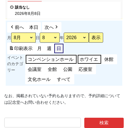
ポ
表
該当なし
ー
会
2026年8月8日
ツ
能
前へ
本日
次へ
力
測
月
日
年
定
会
印刷
表示
月
週
日
準
イベント
備
コンベンションホール
ホワイエ
休館
のカテゴ
会議室
全館
公園
応接室
リー
文化ホール
すべて
なお、掲載されていない予約もありますので、予約詳細について
は記念堂へお問い合わせください。