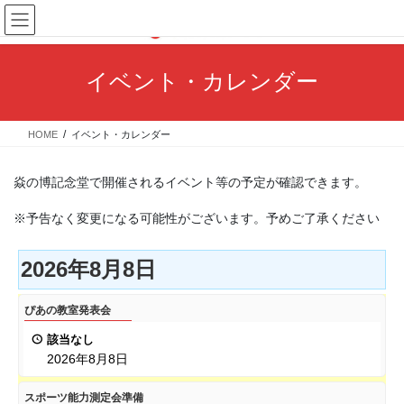
コ
ナ
ン
ビ
テ
ゲ
ン
ー
イベント・カレンダー
ツ
シ
へ
ョ
ス
ン
HOME
イベント・カレンダー
キ
に
ッ
移
プ
動
焱の博記念堂で開催されるイベント等の予定が確認できます。
※予告なく変更になる可能性がございます。予めご了承ください
2026年8月8日
ぴ
ぴあの教室発表会
あ
該当なし
の
2026年8月8日
教
室
ス
スポーツ能力測定会準備
発