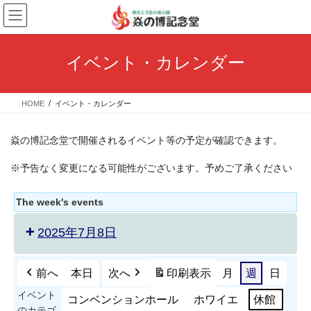
コ
ナ
ン
ビ
テ
ゲ
ン
ー
イベント・カレンダー
ツ
シ
へ
ョ
ス
ン
HOME
イベント・カレンダー
キ
に
ッ
移
プ
動
焱の博記念堂で開催されるイベント等の予定が確認できます。
※予告なく変更になる可能性がございます。予めご了承ください
The week's events
2025年7月8日
前へ
本日
次へ
印刷
表示
月
週
日
イベント
コンベンションホール
ホワイエ
休館
のカテゴ