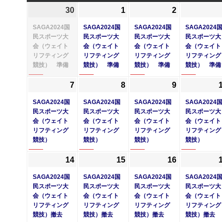
曜
曜
曜
曜
30
2024
(1
1
2024
(1
2
2024
(1
日
日
日
日
年
件
年
件
年
件
SAGA2024国
SAGA2024国
SAGA2024国
SAGA2024
9
の
10
の
10
の
民スポーツ大
民スポーツ大
民スポーツ大
民スポーツ大
会（ウェイト
会（ウェイト
会（ウェイト
会（ウェイト
月
イ
月
イ
月
イ
リフティング
リフティング
リフティング
リフティング
30
ベ
1
ベ
2
ベ
競技） 準備
競技） 準備
競技） 準備
競技） 準備
日
ン
日
ン
日
ン
ト)
ト)
ト)
7
2024
(1
8
2024
(1
9
2024
(1
年
件
年
件
年
件
SAGA2024国
SAGA2024国
SAGA2024国
SAGA2024
10
の
10
の
10
の
民スポーツ大
民スポーツ大
民スポーツ大
民スポーツ大
会（ウェイト
会（ウェイト
会（ウェイト
会（ウェイト
月
イ
月
イ
月
イ
リフティング
リフティング
リフティング
リフティング
7
ベ
8
ベ
9
ベ
競技）
競技）
競技）
競技）
日
ン
日
ン
日
ン
ト)
ト)
ト)
14
2024
(1
15
2024
(1
16
2024
(1
年
件
年
件
年
件
SAGA2024国
SAGA2024国
SAGA2024国
SAGA2024
10
の
10
の
10
の
民スポーツ大
民スポーツ大
民スポーツ大
民スポーツ大
会（ウェイト
会（ウェイト
会（ウェイト
会（ウェイト
月
イ
月
イ
月
イ
リフティング
リフティング
リフティング
リフティング
14
ベ
15
ベ
16
ベ
競技）撤去
競技）撤去
競技）撤去
競技）撤去
日
ン
日
ン
日
ン