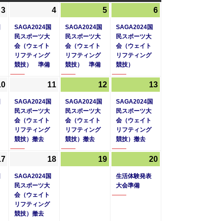
曜
曜
曜
3
2024
(1
4
2024
(1
5
2024
(1
6
2024
(1
日
日
日
年
件
年
件
年
件
年
件
国
SAGA2024国
SAGA2024国
SAGA2024国
10
の
10
の
10
の
10
の
民スポーツ大
民スポーツ大
民スポーツ大
会（ウェイト
会（ウェイト
会（ウェイト
月
イ
月
イ
月
イ
月
イ
リフティング
リフティング
リフティング
3
ベ
4
ベ
5
ベ
6
ベ
競技） 準備
競技） 準備
競技）
日
ン
日
ン
日
ン
日
ン
ト)
ト)
ト)
ト)
10
2024
(1
11
2024
(1
12
2024
(1
13
2024
(1
年
件
年
件
年
件
年
件
国
SAGA2024国
SAGA2024国
SAGA2024国
10
の
10
の
10
の
10
の
民スポーツ大
民スポーツ大
民スポーツ大
会（ウェイト
会（ウェイト
会（ウェイト
月
イ
月
イ
月
イ
月
イ
リフティング
リフティング
リフティング
10
ベ
11
ベ
12
ベ
13
ベ
競技）撤去
競技）撤去
競技）撤去
日
ン
日
ン
日
ン
日
ン
ト)
ト)
ト)
ト)
17
2024
(1
18
2024
(1
19
2024
20
2024
(1
年
件
年
件
年
年
件
国
SAGA2024国
生活体験発表
10
の
10
の
10
10
の
民スポーツ大
大会準備
会（ウェイト
月
イ
月
イ
月
月
イ
リフティング
17
ベ
18
ベ
19
20
ベ
競技）撤去
日
ン
日
ン
日
日
ン