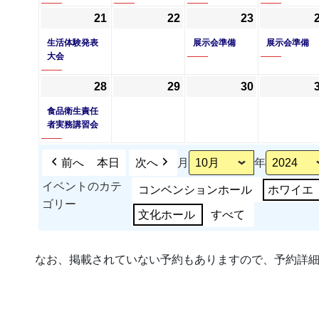
ト)
ト)
ト)
21
2024
(1
22
2024
23
2024
(1
年
件
年
年
件
生活体験発表
展示会準備
展示会準備
10
の
10
10
の
大会
月
イ
月
月
イ
28
2024
(1
29
2024
30
2024
21
ベ
22
23
ベ
年
件
年
年
日
ン
日
日
ン
食品衛生責任
10
の
10
10
ト)
ト)
者実務講習会
月
イ
月
月
28
ベ
29
30
前へ
本日
次へ
月
年
日
ン
日
日
イベントのカテ
コンベンションホール
ホワイエ
ト)
ゴリー
文化ホール
すべて
なお、掲載されていない予約もありますので、予約詳