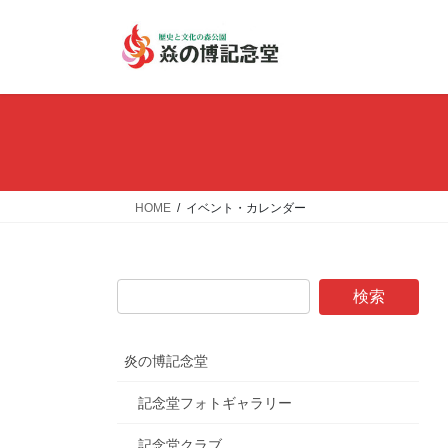
コ
ナ
ン
ビ
テ
ゲ
ン
ー
ツ
シ
へ
ョ
ス
ン
キ
に
ッ
移
HOME
イベント・カレンダー
プ
動
炎の博記念堂
記念堂フォトギャラリー
記念堂クラブ