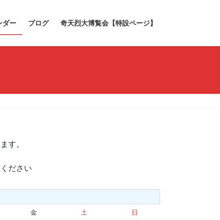
ンダー
ブログ
奇天烈大博覧会【特設ページ】
きます。
承ください
金
金
土
土
日
日