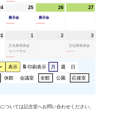
ト)
ト)
ト)
24
2024
(1
25
2024
(1
26
2024
(1
27
2024
年
件
年
件
年
件
年
展示会
展示会
10
の
10
の
10
の
10
月
イ
月
イ
月
イ
月
31
2024
1
2024
(1
2
2024
3
2024
(1
24
ベ
25
ベ
26
ベ
27
年
年
件
年
年
件
日
ン
日
ン
日
ン
日
文化祭発表会
文化祭発表会
10
11
の
11
11
の
ト)
ト)
ト)
リハーサル
月
月
イ
月
月
イ
31
1
ベ
2
3
ベ
印刷
表示
月
週
日
日
日
ン
日
日
ン
休館
会議室
全館
公園
応接室
ト)
ト)
細については記念堂へお問い合わせください。