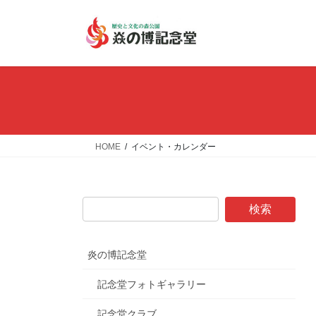
コ
ナ
ン
ビ
テ
ゲ
ン
ー
ツ
シ
へ
ョ
ス
ン
キ
に
ッ
移
HOME
イベント・カレンダー
プ
動
炎の博記念堂
記念堂フォトギャラリー
記念堂クラブ