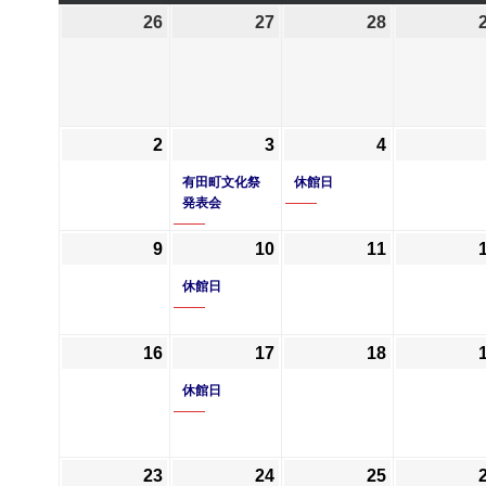
曜
曜
曜
曜
26
2026
27
2026
28
2026
日
日
日
日
年
年
年
10
10
10
月
月
月
26
27
28
2
2026
3
2026
(1
4
2026
(1
日
日
日
年
年
件
年
件
有田町文化祭
休館日
11
11
の
11
の
発表会
月
月
イ
月
イ
9
2026
10
2026
(1
11
2026
2
3
ベ
4
ベ
年
年
件
年
日
日
ン
日
ン
休館日
11
11
の
11
ト)
ト)
月
月
イ
月
16
2026
17
2026
(1
18
2026
9
10
ベ
11
年
年
件
年
日
日
ン
日
休館日
11
11
の
11
ト)
月
月
イ
月
16
17
ベ
18
23
2026
24
2026
(1
25
2026