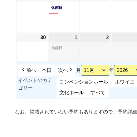
日
日
ン
日
年
年
件
年
休館日
ト)
11
11
の
11
月
月
イ
月
23
24
ベ
25
日
日
ン
日
30
2026
1
2026
(1
2
2026
ト)
年
年
件
年
休館日
11
12
の
12
月
月
イ
月
30
1
ベ
2
前へ
本日
次へ
月
年
日
日
ン
日
イベントのカテ
コンベンションホール
ホワイエ
ト)
ゴリー
文化ホール
すべて
なお、掲載されていない予約もありますので、予約詳