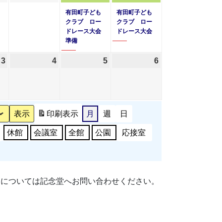
日
日
日
ン
日
ン
年
年
年
件
年
件
有田町子ども
有田町子ども
ト)
ト)
11
11
11
の
11
の
クラブ ロー
クラブ ロー
ドレース大会
ドレース大会
月
月
月
イ
月
イ
準備
26
27
28
ベ
29
ベ
日
日
日
ン
日
ン
3
2026
4
2026
5
2026
6
2026
ト)
ト)
年
年
年
年
12
12
12
12
月
月
月
月
3
4
5
6
印刷
表示
月
週
日
日
日
日
日
休館
会議室
全館
公園
応接室
細については記念堂へお問い合わせください。