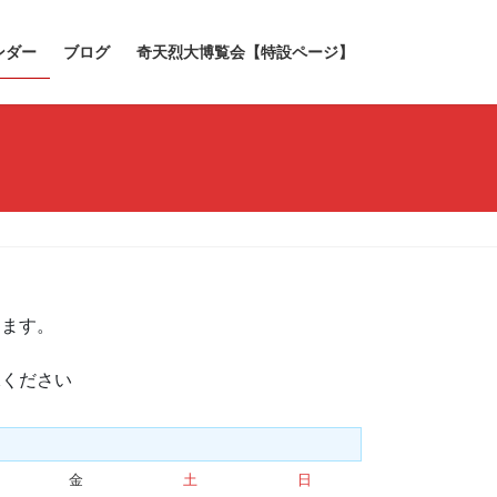
ンダー
ブログ
奇天烈大博覧会【特設ページ】
きます。
承ください
金
金
土
土
日
日