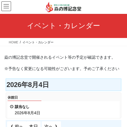
コ
ナ
ン
ビ
テ
ゲ
ン
ー
イベント・カレンダー
ツ
シ
へ
ョ
ス
ン
HOME
イベント・カレンダー
キ
に
ッ
移
プ
動
焱の博記念堂で開催されるイベント等の予定が確認できます。
※予告なく変更になる可能性がございます。予めご了承ください
2026年8月4日
休
休館日
館
該当なし
日
2026年8月4日
前へ
本日
次へ