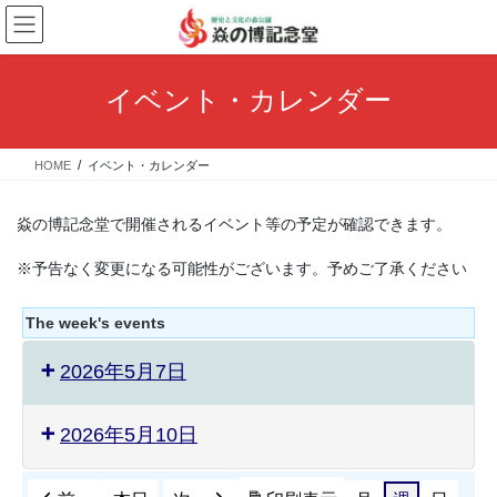
コ
ナ
ン
ビ
テ
ゲ
ン
ー
イベント・カレンダー
ツ
シ
へ
ョ
ス
ン
HOME
イベント・カレンダー
キ
に
ッ
移
プ
動
焱の博記念堂で開催されるイベント等の予定が確認できます。
※予告なく変更になる可能性がございます。予めご了承ください
The week's events
2026年5月7日
2026年5月10日