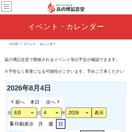
コ
ナ
ン
ビ
テ
ゲ
ン
ー
イベント・カレンダー
ツ
シ
へ
ョ
ス
ン
HOME
イベント・カレンダー
キ
に
ッ
移
プ
動
焱の博記念堂で開催されるイベント等の予定が確認できます。
※予告なく変更になる可能性がございます。予めご了承ください
2026年8月4日
前へ
本日
次へ
月
日
年
印刷
表示
月
週
日