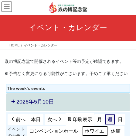
コ
ナ
ン
ビ
テ
ゲ
ン
ー
イベント・カレンダー
ツ
シ
へ
ョ
ス
ン
HOME
イベント・カレンダー
キ
に
ッ
移
プ
動
焱の博記念堂で開催されるイベント等の予定が確認できます。
※予告なく変更になる可能性がございます。予めご了承ください
The week's events
2026年5月10日
前へ
本日
次へ
印刷
表示
月
週
日
イベント
コンベンションホール
ホワイエ
休館
のカテゴ