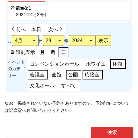
上
ン
該当なし
の
ド
2024年4月29日
練
ゴ
習
ル
前へ
本日
次へ
（外
フ
周
月
日
年
の
道
印刷
表示
月
週
日
路）
イベント
コンベンションホール
ホワイエ
休館
のカテゴ
会議室
全館
公園
応接室
リー
文化ホール
すべて
なお、掲載されていない予約もありますので、予約詳細について
は記念堂へお問い合わせください。