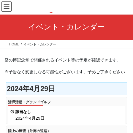
コ
ナ
ン
ビ
テ
ゲ
ン
ー
イベント・カレンダー
ツ
シ
へ
ョ
ス
ン
HOME
イベント・カレンダー
キ
に
ッ
移
プ
動
焱の博記念堂で開催されるイベント等の予定が確認できます。
※予告なく変更になる可能性がございます。予めご了承ください
2024年4月29日
清
清掃活動・グランドゴルフ
掃
該当なし
活
2024年4月29日
動・
グ
陸
陸上の練習（外周の道路）
ラ