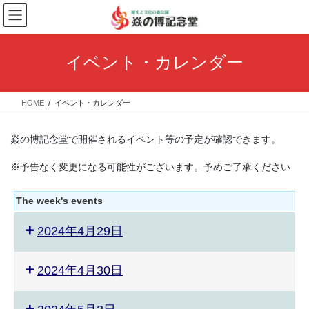
コ
ナ
ン
ビ
テ
ゲ
ン
ー
イベント・カレンダー
ツ
シ
へ
ョ
ス
ン
HOME
イベント・カレンダー
キ
に
ッ
移
プ
動
焱の博記念堂で開催されるイベント等の予定が確認できます。
※予告なく変更になる可能性がございます。予めご了承ください
The week's events
2024年4月29日
2024年4月30日