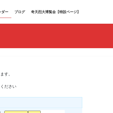
ンダー
ブログ
奇天烈大博覧会【特設ページ】
きます。
承ください