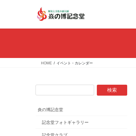
コ
ナ
ン
ビ
テ
ゲ
ン
ー
ツ
シ
へ
ョ
ス
ン
キ
に
ッ
移
HOME
イベント・カレンダー
プ
動
炎の博記念堂
記念堂フォトギャラリー
記念堂クラブ