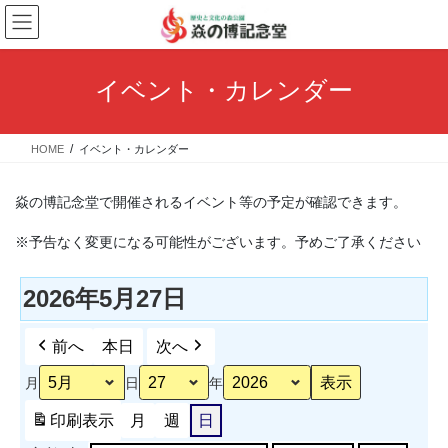
コ
ナ
ン
ビ
テ
ゲ
ン
ー
イベント・カレンダー
ツ
シ
へ
ョ
ス
ン
HOME
イベント・カレンダー
キ
に
ッ
移
プ
動
焱の博記念堂で開催されるイベント等の予定が確認できます。
※予告なく変更になる可能性がございます。予めご了承ください
2026年5月27日
前へ
本日
次へ
月
日
年
印刷
表示
月
週
日