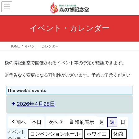
コ
ナ
ン
ビ
テ
ゲ
ン
ー
イベント・カレンダー
ツ
シ
へ
ョ
ス
ン
HOME
イベント・カレンダー
キ
に
ッ
移
プ
動
焱の博記念堂で開催されるイベント等の予定が確認できます。
※予告なく変更になる可能性がございます。予めご了承ください
The week's events
2026年4月28日
前へ
本日
次へ
印刷
表示
月
週
日
イベント
コンベンションホール
ホワイエ
休館
のカテゴ