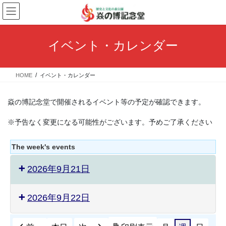
コ
ナ
ン
ビ
テ
ゲ
ン
ー
イベント・カレンダー
ツ
シ
へ
ョ
ス
ン
HOME
イベント・カレンダー
キ
に
ッ
移
プ
動
焱の博記念堂で開催されるイベント等の予定が確認できます。
※予告なく変更になる可能性がございます。予めご了承ください
The week's events
2026年9月21日
2026年9月22日