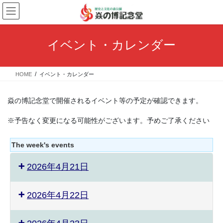
コ
ナ
ン
ビ
テ
ゲ
ン
ー
イベント・カレンダー
ツ
シ
へ
ョ
ス
ン
HOME
イベント・カレンダー
キ
に
ッ
移
プ
動
焱の博記念堂で開催されるイベント等の予定が確認できます。
※予告なく変更になる可能性がございます。予めご了承ください
The week's events
2026年4月21日
2026年4月22日