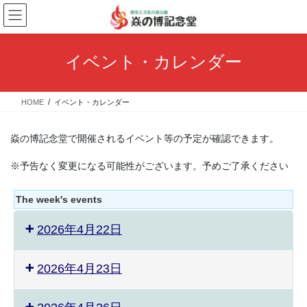
コ
ナ
ン
ビ
テ
ゲ
ン
ー
イベント・カレンダー
ツ
シ
へ
ョ
ス
ン
HOME
イベント・カレンダー
キ
に
ッ
移
プ
動
焱の博記念堂で開催されるイベント等の予定が確認できます。
※予告なく変更になる可能性がございます。予めご了承ください
The week's events
2026年4月22日
2026年4月23日