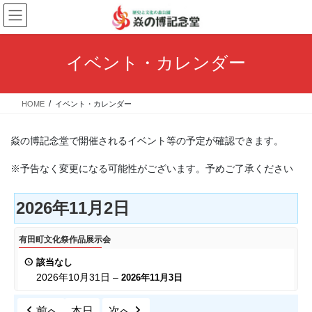
コ
ナ
ン
ビ
テ
ゲ
ン
ー
イベント・カレンダー
ツ
シ
へ
ョ
ス
ン
HOME
イベント・カレンダー
キ
に
ッ
移
プ
動
焱の博記念堂で開催されるイベント等の予定が確認できます。
※予告なく変更になる可能性がございます。予めご了承ください
2026年11月2日
有
有田町文化祭作品展示会
田
該当なし
町
2026年10月31日
–
2026年11月3日
文
化
前へ
本日
次へ
祭