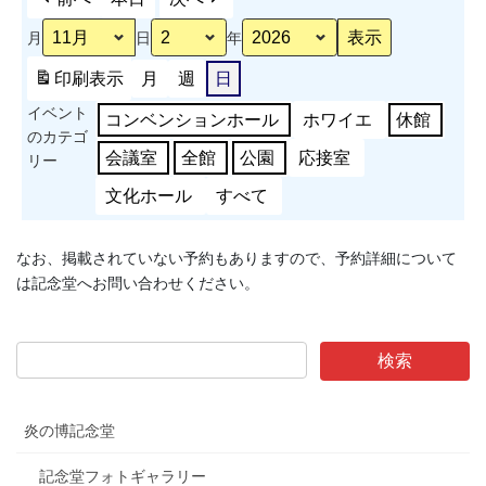
作
月
日
年
品
展
印刷
表示
月
週
日
示
イベント
会
コンベンションホール
ホワイエ
休館
のカテゴ
会議室
全館
公園
応接室
リー
文化ホール
すべて
なお、掲載されていない予約もありますので、予約詳細について
は記念堂へお問い合わせください。
炎の博記念堂
記念堂フォトギャラリー