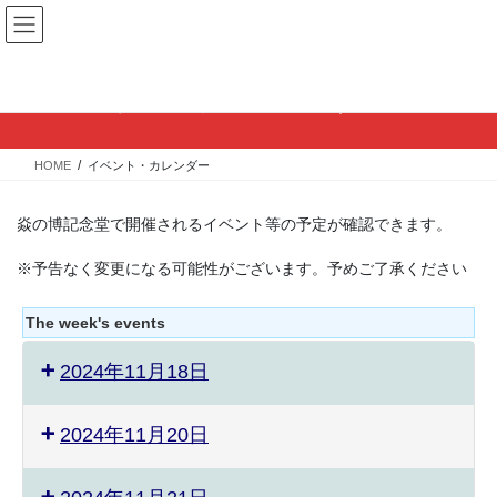
コ
ナ
ン
ビ
テ
ゲ
ン
ー
イベント・カレンダー
ツ
シ
へ
ョ
ス
ン
HOME
イベント・カレンダー
キ
に
ッ
移
プ
動
焱の博記念堂で開催されるイベント等の予定が確認できます。
※予告なく変更になる可能性がございます。予めご了承ください
The week's events
2024年11月18日
2024年11月20日