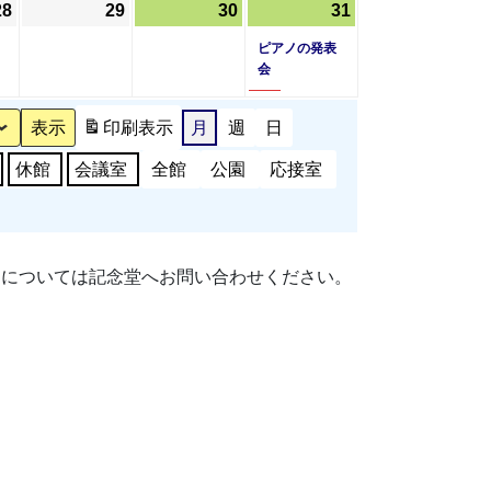
28
2026
29
2026
30
2026
31
2026
(1
日
ン
日
日
ン
日
年
年
年
年
件
ピアノの発表
ト)
ト)
5
5
5
5
の
会
月
月
月
月
イ
28
29
30
31
ベ
印刷
表示
月
週
日
日
日
日
日
ン
休館
会議室
全館
公園
応接室
ト)
細については記念堂へお問い合わせください。