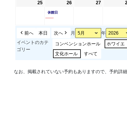
25
2026
26
2026
(1
27
2026
日
日
ン
日
ン
年
年
件
年
休館日
ト)
ト)
5
5
の
5
月
月
イ
月
25
26
ベ
27
前へ
本日
次へ
月
年
日
日
ン
日
イベントのカテ
コンベンションホール
ホワイエ
ト)
ゴリー
文化ホール
すべて
なお、掲載されていない予約もありますので、予約詳