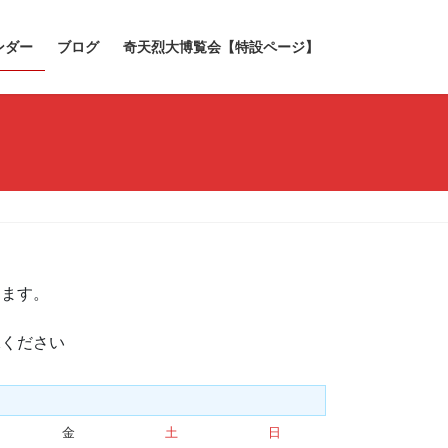
ンダー
ブログ
奇天烈大博覧会【特設ページ】
きます。
承ください
金
金
土
土
日
日