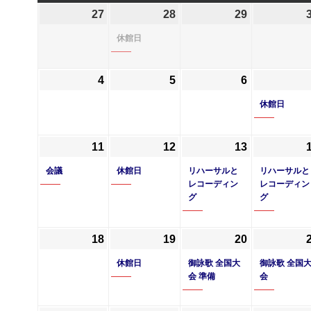
曜
曜
曜
曜
27
2026
28
2026
(1
29
2026
日
日
日
日
年
年
件
年
休館日
4
4
の
4
月
月
イ
月
4
2026
5
2026
6
2026
27
28
ベ
29
年
年
年
日
日
ン
日
休館日
5
5
5
ト)
月
月
月
11
2026
(1
12
2026
(1
13
2026
(1
4
5
6
年
件
年
件
年
件
日
日
日
会議
休館日
リハーサルと
リハーサルと
5
の
5
の
5
の
レコーディン
レコーディン
グ
グ
月
イ
月
イ
月
イ
11
ベ
12
ベ
13
ベ
日
ン
日
ン
日
ン
18
2026
19
2026
(1
20
2026
(1
ト)
ト)
ト)
年
年
件
年
件
休館日
御詠歌 全国大
御詠歌 全国
5
5
の
5
の
会 準備
会
月
月
イ
月
イ
18
19
ベ
20
ベ