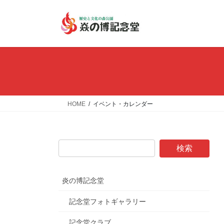
コ
ナ
ン
ビ
テ
ゲ
ン
ー
ツ
シ
へ
ョ
ス
ン
キ
に
ッ
移
HOME
イベント・カレンダー
プ
動
炎の博記念堂
記念堂フォトギャラリー
記念堂クラブ