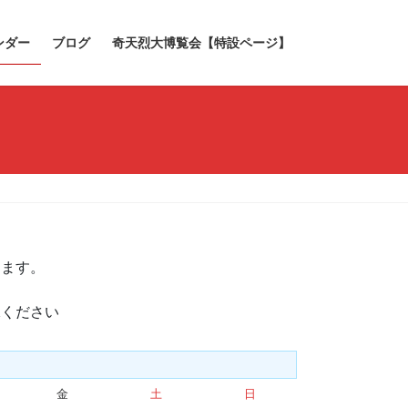
ンダー
ブログ
奇天烈大博覧会【特設ページ】
きます。
承ください
金
金
土
土
日
日