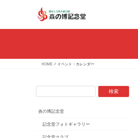
コ
ナ
ン
ビ
テ
ゲ
ン
ー
ツ
シ
へ
ョ
ス
ン
キ
に
ッ
移
HOME
イベント・カレンダー
プ
動
炎の博記念堂
記念堂フォトギャラリー
記念堂クラブ