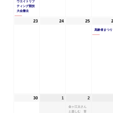
ウエイトリフ
6
の
6
6
ティング競技
大会撤去
月
イ
月
月
16
ベ
17
18
23
2025
24
2025
25
2025
日
ン
日
日
年
年
年
高齢者まつり
ト)
6
6
6
月
月
月
23
24
25
日
日
日
30
2025
1
2025
2
2025
(1
年
年
年
件
金ヶ江太さん
6
7
7
の
と楽しむ 苔