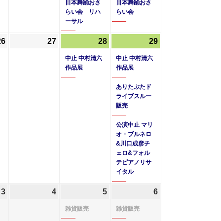
日本舞踊おさ
日本舞踊おさ
6
6
6
の
6
の
らい会 リハ
らい会
ーサル
月
月
月
イ
月
イ
19
20
21
ベ
22
ベ
26
2025
(1
27
2025
28
2025
(1
29
2025
(3
日
日
日
ン
日
ン
年
件
年
年
件
年
件
中止 中村清六
中止 中村清六
ト)
ト)
6
の
6
6
の
6
の
作品展
作品展
月
イ
月
月
イ
月
イ
ありたぶたド
26
ベ
27
28
ベ
29
ベ
ライブスルー
日
ン
日
日
ン
日
ン
販売
ト)
ト)
ト)
公演中止 マリ
オ・ブルネロ
&川口成彦チ
ェロ&フォル
テピアノリサ
イタル
3
2025
4
2025
5
2025
(1
6
2025
(1
年
年
年
件
年
件
雑貨販売
雑貨販売
7
7
7
の
7
の