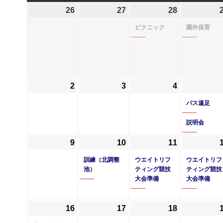
曜
曜
曜
曜
26
2025
27
2025
28
2025
(1
日
日
日
日
年
年
年
件
ピクニック
園外保育
5
5
5
の
月
月
月
イ
26
27
28
ベ
日
日
日
ン
ト)
2
2025
3
2025
4
2025
年
年
年
バス遠足
6
6
6
月
月
月
説明会
2
3
4
9
2025
10
2025
(1
11
2025
(1
日
日
日
年
年
件
年
件
訓練（北調整
ウエイトリフ
ウエイトリフ
6
6
の
6
の
池）
ティング競技
ティング競技
大会準備
大会準備
月
月
イ
月
イ
9
10
ベ
11
ベ
日
日
ン
日
ン
16
2025
(1
17
2025
18
2025
ト)
ト)
年
件
年
年