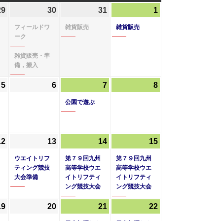
曜
曜
曜
29
2025
(1
30
2025
(2
31
2025
(1
1
2025
(1
日
日
日
年
件
年
件
年
件
年
件
フィールドワ
雑貨販売
雑貨販売
5
の
5
の
5
の
6
の
ーク
月
イ
月
イ
月
イ
月
イ
雑貨販売・準
29
ベ
30
ベ
31
ベ
1
ベ
備，搬入
日
ン
日
ン
日
ン
日
ン
ト)
ト)
ト)
ト)
5
2025
(2
6
2025
7
2025
(1
8
2025
年
件
年
年
件
年
公園で遊ぶ
6
の
6
6
の
6
月
イ
月
月
イ
月
5
ベ
6
7
ベ
8
12
2025
(1
13
2025
(1
14
2025
(1
15
2025
(1
日
ン
日
日
ン
日
年
件
年
件
年
件
年
件
ト)
ウエイトリフ
第７９回九州
ト)
第７９回九州
6
の
6
の
6
の
6
の
ティング競技
高等学校ウエ
高等学校ウエ
大会準備
イトリフティ
イトリフティ
月
イ
月
イ
月
イ
月
イ
ング競技大会
ング競技大会
12
ベ
13
ベ
14
ベ
15
ベ
日
ン
日
ン
日
ン
日
ン
19
2025
20
2025
21
2025
(1
22
2025
(1
ト)
ト)
ト)
ト)
年
年
年
件
年
件