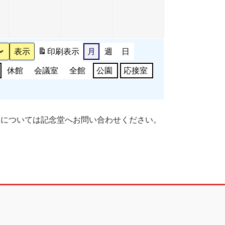
月
月
月
イ
月
イ
3
4
5
ベ
6
ベ
日
日
日
ン
日
ン
ト)
ト)
印刷
表示
月
週
日
休館
会議室
全館
公園
応接室
細については記念堂へお問い合わせください。