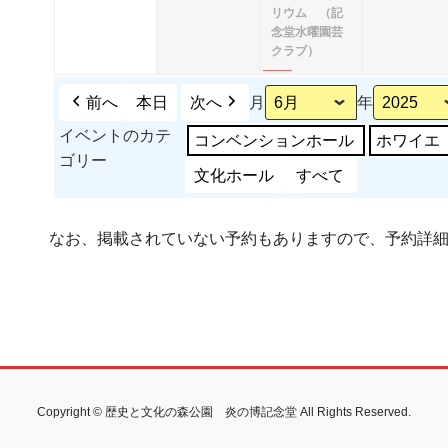
リウム （記
月
月
月
イ
念堂水曜園芸
30
1
2
ベ
クラブ）
日
日
日
ン
ト)
前へ
本日
次へ
月
年
イベントのカテ
コンベンションホール
ホワイエ
ゴリー
文化ホール
すべて
なお、掲載されていない予約もありますので、予約詳
Copyright © 歴史と文化の森公園 炎の博記念堂 All Rights Reserved.