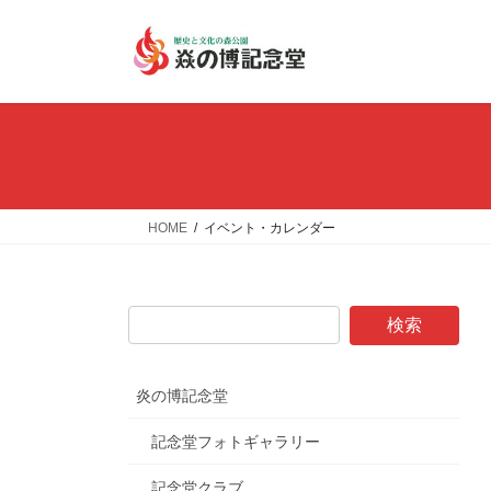
コ
ナ
ン
ビ
テ
ゲ
ン
ー
ツ
シ
へ
ョ
ス
ン
キ
に
ッ
移
HOME
イベント・カレンダー
プ
動
炎の博記念堂
記念堂フォトギャラリー
記念堂クラブ