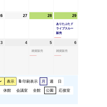
6
6
6
6
月
月
月
月
19
20
21
22
26
2025
27
2025
28
2025
29
2025
(1
日
日
日
日
年
年
年
年
件
ありたぶたド
6
6
6
6
の
ライブスルー
販売
月
月
月
月
イ
26
27
28
29
ベ
3
2025
4
2025
5
2025
(1
6
2025
(1
日
日
日
日
ン
年
年
年
件
年
件
雑貨販売
雑貨販売
ト)
7
7
7
の
7
の
月
月
月
イ
月
イ
3
4
5
ベ
6
ベ
日
日
日
ン
日
ン
ト)
ト)
印刷
表示
月
週
日
休館
会議室
全館
公園
応接室