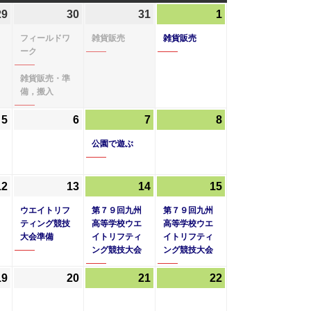
曜
曜
曜
29
2025
(1
30
2025
(2
31
2025
(1
1
2025
(1
日
日
日
年
件
年
件
年
件
年
件
フィールドワ
雑貨販売
雑貨販売
5
の
5
の
5
の
6
の
ーク
月
イ
月
イ
月
イ
月
イ
雑貨販売・準
29
ベ
30
ベ
31
ベ
1
ベ
備，搬入
日
ン
日
ン
日
ン
日
ン
ト)
ト)
ト)
ト)
5
2025
(1
6
2025
7
2025
(1
8
2025
年
件
年
年
件
年
公園で遊ぶ
6
の
6
6
の
6
月
イ
月
月
イ
月
12
2025
(1
13
2025
(1
14
2025
(1
15
2025
(1
5
ベ
6
7
ベ
8
年
件
年
件
年
件
年
件
日
ン
日
日
ン
日
ウエイトリフ
第７９回九州
第７９回九州
6
の
6
の
6
の
6
の
ト)
ト)
ティング競技
高等学校ウエ
高等学校ウエ
大会準備
イトリフティ
イトリフティ
月
イ
月
イ
月
イ
月
イ
ング競技大会
ング競技大会
12
ベ
13
ベ
14
ベ
15
ベ
日
ン
日
ン
日
ン
日
ン
19
2025
20
2025
21
2025
22
2025
ト)
ト)
ト)
ト)
年
年
年
年