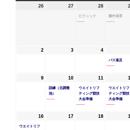
曜
曜
曜
曜
26
2025
27
2025
28
2025
(1
日
日
日
日
年
年
年
件
ピクニック
園外保育
5
5
5
の
月
月
月
イ
26
27
28
ベ
日
日
日
ン
ト)
2
2025
3
2025
4
2025
年
年
年
バス遠足
6
6
6
月
月
月
9
2025
10
2025
(1
11
2025
(1
2
3
4
年
年
件
年
件
日
日
日
訓練（北調整
ウエイトリフ
ウエイトリフ
6
6
の
6
の
池）
ティング競技
ティング競技
大会準備
大会準備
月
月
イ
月
イ
9
10
ベ
11
ベ
日
日
ン
日
ン
16
2025
(1
17
2025
18
2025
ト)
ト)
年
件
年
年
ウエイトリフ