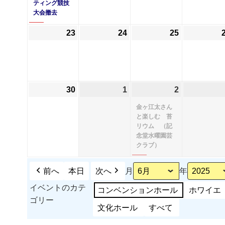
6
の
6
6
ティング競技
大会撤去
月
イ
月
月
16
ベ
17
18
23
2025
24
2025
25
2025
日
ン
日
日
年
年
年
ト)
6
6
6
月
月
月
23
24
25
30
2025
1
2025
2
2025
(1
日
日
日
年
年
年
件
金ヶ江太さん
6
7
7
の
と楽しむ 苔
リウム （記
月
月
月
イ
念堂水曜園芸
30
1
2
ベ
クラブ）
日
日
日
ン
ト)
前へ
本日
次へ
月
年
イベントのカテ
コンベンションホール
ホワイエ
ゴリー
文化ホール
すべて