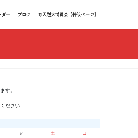
ンダー
ブログ
奇天烈大博覧会【特設ページ】
きます。
承ください
金
金
土
土
日
日