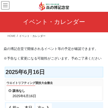
コ
ナ
ン
ビ
テ
ゲ
ン
ー
イベント・カレンダー
ツ
シ
へ
ョ
ス
ン
HOME
イベント・カレンダー
キ
に
ッ
移
プ
動
焱の博記念堂で開催されるイベント等の予定が確認できます。
※予告なく変更になる可能性がございます。予めご了承ください
2025年6月16日
ウ
ウエイトリフティング競技大会撤去
エ
該当なし
イ
2025年6月16日
ト
リ
前へ
本日
次へ
フ