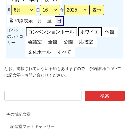
テ
月
日
年
ィ
ン
印刷
表示
月
週
日
グ
イベント
競
コンベンションホール
ホワイエ
休館
のカテゴ
技
会議室
全館
公園
応接室
リー
大
会
文化ホール
すべて
撤
去
なお、掲載されていない予約もありますので、予約詳細について
は記念堂へお問い合わせください。
炎の博記念堂
記念堂フォトギャラリー