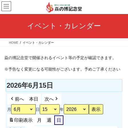
コ
ナ
ン
ビ
テ
ゲ
ン
ー
イベント・カレンダー
ツ
シ
へ
ョ
ス
ン
HOME
イベント・カレンダー
キ
に
ッ
移
プ
動
焱の博記念堂で開催されるイベント等の予定が確認できます。
※予告なく変更になる可能性がございます。予めご了承ください
2026年6月15日
前へ
本日
次へ
月
日
年
印刷
表示
月
週
日