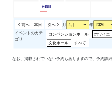
年
年
件
年
日
日
ン
日
ン
休館日
4
4
の
4
ト)
ト)
月
月
イ
月
27
28
ベ
29
前へ
本日
次へ
月
年
日
日
ン
日
イベントのカテ
コンベンションホール
ホワイエ
ト)
ゴリー
文化ホール
すべて
なお、掲載されていない予約もありますので、予約詳