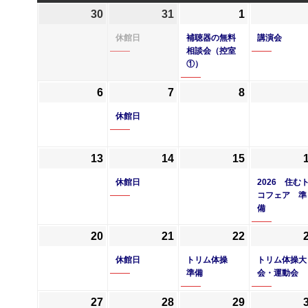
曜
曜
曜
曜
30
2026
31
2026
(1
1
2026
(1
日
日
日
日
年
年
件
年
件
休館日
補聴器の無料
講演会
3
3
の
4
の
相談会（控室
①）
月
月
イ
月
イ
30
31
ベ
1
ベ
6
2026
7
2026
(1
8
2026
日
日
ン
日
ン
年
年
件
年
休館日
ト)
ト)
4
4
の
4
月
月
イ
月
13
2026
14
2026
(1
15
2026
6
7
ベ
8
年
年
件
年
日
日
ン
日
休館日
2026 住む
4
4
の
4
ト)
コフェア 準
備
月
月
イ
月
13
14
ベ
15
20
2026
21
2026
(1
22
2026
(1
日
日
ン
日
年
年
件
年
件
休館日
トリム体操
トリム体操大
ト)
4
4
の
4
の
準備
会・運動会
月
月
イ
月
イ
27
2026
28
2026
(1
29
2026
20
21
ベ
22
ベ