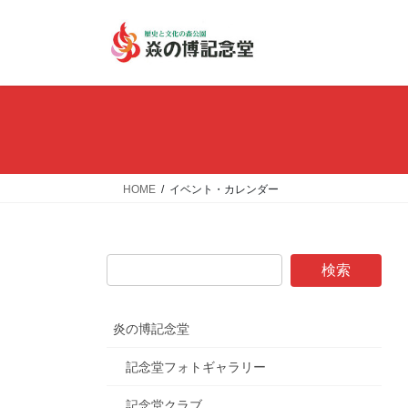
コ
ナ
ン
ビ
テ
ゲ
ン
ー
ツ
シ
へ
ョ
ス
ン
キ
に
ッ
移
HOME
イベント・カレンダー
プ
動
炎の博記念堂
記念堂フォトギャラリー
記念堂クラブ