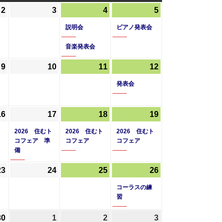
曜
曜
曜
2
2026
(1
3
2026
4
2026
(2
5
2026
(1
日
日
日
年
件
年
年
件
年
件
説明会
ピアノ発表会
4
の
4
4
の
4
の
月
イ
月
音楽発表会
月
イ
月
イ
2
ベ
3
4
ベ
5
ベ
9
2026
10
2026
11
2026
12
2026
(1
日
ン
日
日
ン
日
ン
年
年
年
年
件
ト)
ト)
発表会
ト)
4
4
4
4
の
月
月
月
月
イ
16
2026
(1
17
2026
(1
18
2026
(1
19
2026
(1
9
10
11
12
ベ
年
件
年
件
年
件
年
件
日
日
日
日
ン
ト
2026 住むト
2026 住むト
2026 住むト
4
の
4
の
4
の
4
の
ト)
コフェア 準
コフェア
コフェア
備
月
イ
月
イ
月
イ
月
イ
16
ベ
17
ベ
18
ベ
19
ベ
23
2026
(1
24
2026
25
2026
26
2026
(1
日
ン
日
ン
日
ン
日
ン
年
件
年
年
年
件
コーラスの練
ト)
ト)
ト)
ト)
4
の
4
4
4
の
習
月
イ
月
月
月
イ
30
2026
1
2026
2
2026
3
2026
23
ベ
24
25
26
ベ