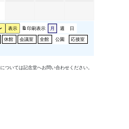
年
年
年
年
日
ン
日
日
日
ン
4
5
5
5
ト)
ト)
月
月
月
月
30
1
2
3
印刷
表示
月
週
日
日
日
日
日
休館
会議室
全館
公園
応接室
細については記念堂へお問い合わせください。