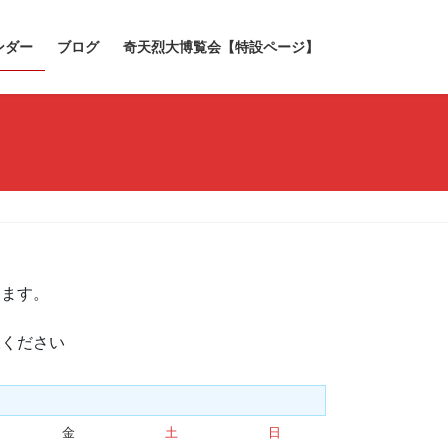
ンダー
ブログ
奇天烈大博覧会【特設ページ】
きます。
承ください
金
金
土
土
日
日