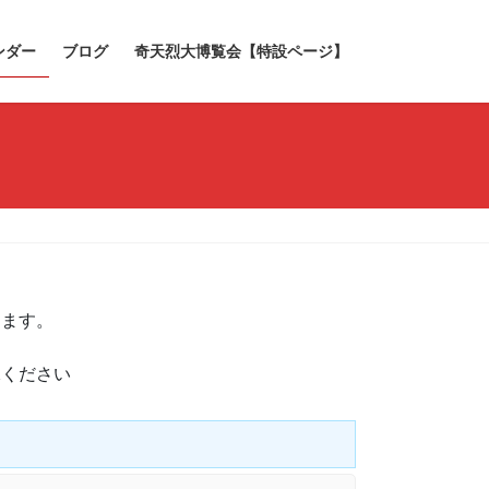
ンダー
ブログ
奇天烈大博覧会【特設ページ】
きます。
承ください