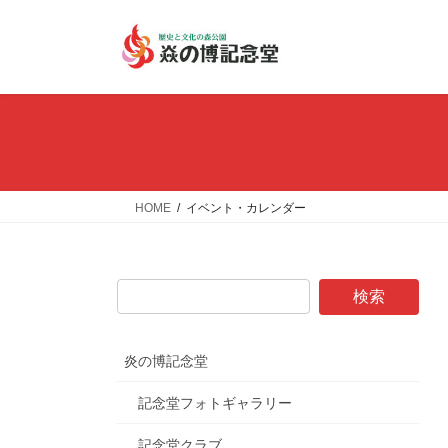
コ
ナ
ン
ビ
テ
ゲ
ン
ー
ツ
シ
へ
ョ
ス
ン
キ
に
ッ
移
HOME
イベント・カレンダー
プ
動
炎の博記念堂
記念堂フォトギャラリー
記念堂クラブ