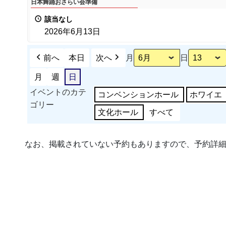
日本舞踊おさらい会準備
本
該当なし
舞
2026年6月13日
踊
お
前へ
本日
次へ
月
日
さ
ら
月
週
日
い
イベントのカテ
コンベンションホール
ホワイエ
会
ゴリー
文化ホール
すべて
準
備
なお、掲載されていない予約もありますので、予約詳