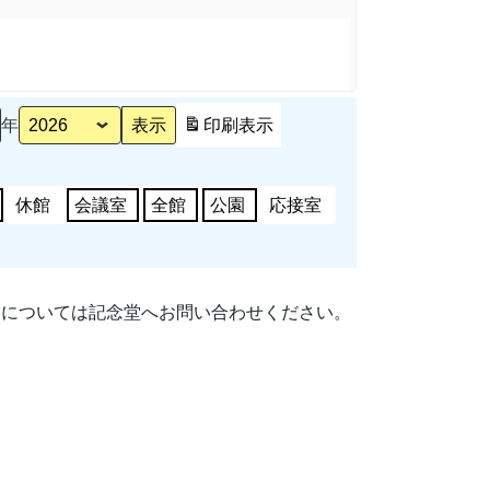
年
印刷
表示
休館
会議室
全館
公園
応接室
細については記念堂へお問い合わせください。