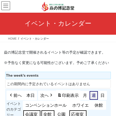
コ
ナ
ン
ビ
テ
ゲ
ン
ー
イベント・カレンダー
ツ
シ
へ
ョ
ス
ン
HOME
イベント・カレンダー
キ
に
ッ
移
プ
動
焱の博記念堂で開催されるイベント等の予定が確認できます。
※予告なく変更になる可能性がございます。予めご了承ください
The week's events
この期間内に予定されているイベントはありません
前へ
本日
次へ
印刷
表示
月
週
日
イベント
コンベンションホール
ホワイエ
休館
のカテゴ
会議室
全館
公園
応接室
リー