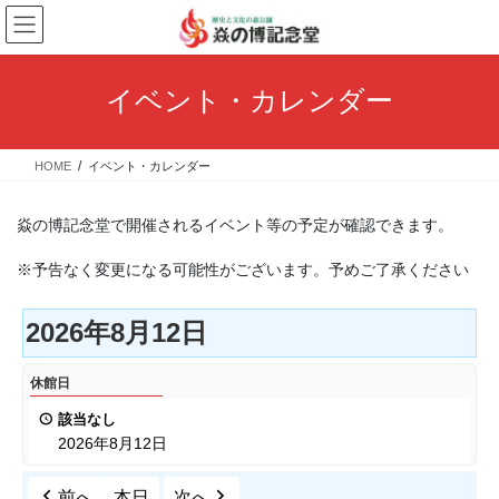
コ
ナ
ン
ビ
テ
ゲ
ン
ー
イベント・カレンダー
ツ
シ
へ
ョ
ス
ン
HOME
イベント・カレンダー
キ
に
ッ
移
プ
動
焱の博記念堂で開催されるイベント等の予定が確認できます。
※予告なく変更になる可能性がございます。予めご了承ください
2026年8月12日
休
休館日
館
該当なし
日
2026年8月12日
前へ
本日
次へ