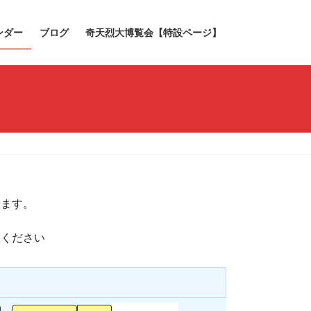
ンダー
ブログ
奇天烈大博覧会【特設ページ】
きます。
承ください