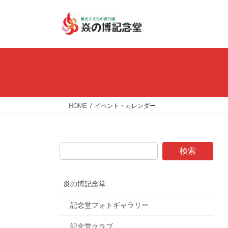
コ
ナ
ン
ビ
テ
ゲ
ン
ー
ツ
シ
へ
ョ
ス
ン
キ
に
ッ
移
HOME
イベント・カレンダー
プ
動
炎の博記念堂
記念堂フォトギャラリー
記念堂クラブ