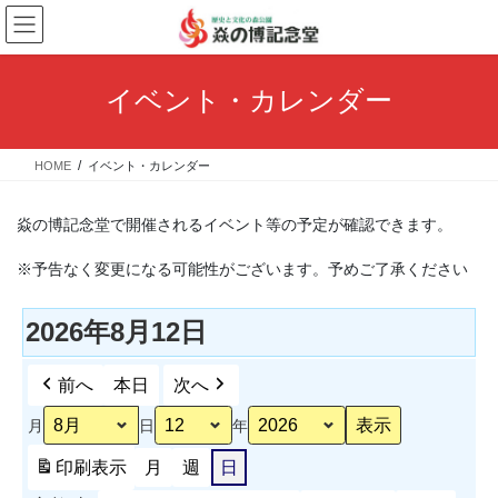
コ
ナ
ン
ビ
テ
ゲ
ン
ー
イベント・カレンダー
ツ
シ
へ
ョ
ス
ン
HOME
イベント・カレンダー
キ
に
ッ
移
プ
動
焱の博記念堂で開催されるイベント等の予定が確認できます。
※予告なく変更になる可能性がございます。予めご了承ください
2026年8月12日
前へ
本日
次へ
月
日
年
印刷
表示
月
週
日