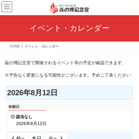
コ
ナ
ン
ビ
テ
ゲ
ン
ー
イベント・カレンダー
ツ
シ
へ
ョ
ス
ン
HOME
イベント・カレンダー
キ
に
ッ
移
プ
動
焱の博記念堂で開催されるイベント等の予定が確認できます。
※予告なく変更になる可能性がございます。予めご了承ください
2026年8月12日
休
休館日
館
該当なし
日
2026年8月12日
前へ
本日
次へ