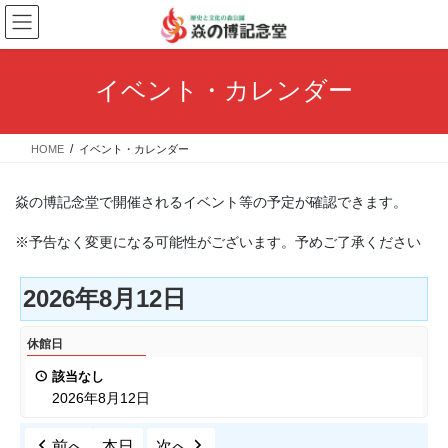
コ
ナ
ン
ビ
テ
ゲ
ン
ー
イベント・カレンダー
ツ
シ
へ
ョ
ス
ン
HOME
イベント・カレンダー
キ
に
ッ
移
プ
動
焱の博記念堂で開催されるイベント等の予定が確認できます。
※予告なく変更になる可能性がございます。予めご了承ください
2026年8月12日
休
休館日
館
該当なし
日
2026年8月12日
前へ
本日
次へ