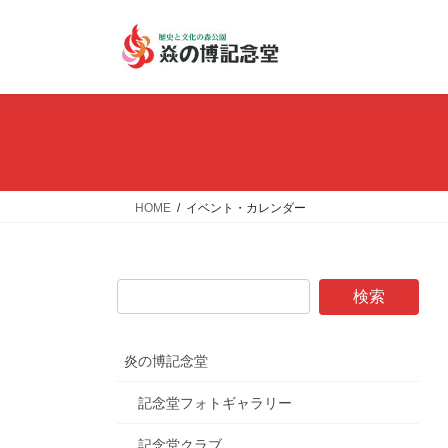
コ
ナ
ン
ビ
テ
ゲ
ン
ー
ツ
シ
へ
ョ
ス
ン
キ
に
ッ
移
HOME
イベント・カレンダー
プ
動
炎の博記念堂
記念堂フォトギャラリー
記念堂クラブ