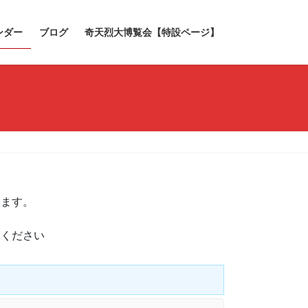
ンダー
ブログ
奇天烈大博覧会【特設ページ】
きます。
承ください