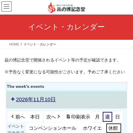
コ
ナ
ン
ビ
テ
ゲ
ン
ー
イベント・カレンダー
ツ
シ
へ
ョ
ス
ン
HOME
イベント・カレンダー
キ
に
ッ
移
プ
動
焱の博記念堂で開催されるイベント等の予定が確認できます。
※予告なく変更になる可能性がございます。予めご了承ください
The week's events
2026年11月10日
前へ
本日
次へ
印刷
表示
月
週
日
イベント
コンベンションホール
ホワイエ
休館
のカテゴ