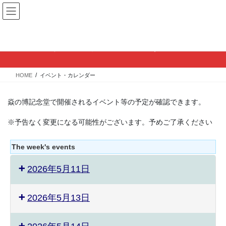
コ
ナ
ン
ビ
テ
ゲ
ン
ー
イベント・カレンダー
ツ
シ
へ
ョ
ス
ン
HOME
イベント・カレンダー
キ
に
ッ
移
プ
動
焱の博記念堂で開催されるイベント等の予定が確認できます。
※予告なく変更になる可能性がございます。予めご了承ください
The week's events
2026年5月11日
2026年5月13日