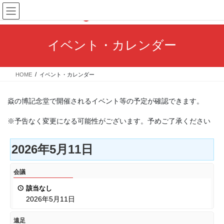
コ
ナ
ン
ビ
テ
ゲ
ン
ー
イベント・カレンダー
ツ
シ
へ
ョ
ス
ン
HOME
イベント・カレンダー
キ
に
ッ
移
プ
動
焱の博記念堂で開催されるイベント等の予定が確認できます。
※予告なく変更になる可能性がございます。予めご了承ください
2026年5月11日
会
会議
議
該当なし
2026年5月11日
遠
遠足