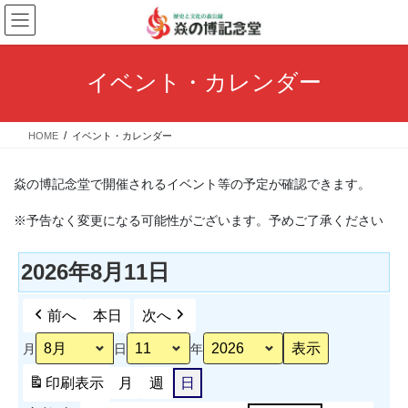
コ
ナ
ン
ビ
テ
ゲ
ン
ー
イベント・カレンダー
ツ
シ
へ
ョ
ス
ン
HOME
イベント・カレンダー
キ
に
ッ
移
プ
動
焱の博記念堂で開催されるイベント等の予定が確認できます。
※予告なく変更になる可能性がございます。予めご了承ください
2026年8月11日
前へ
本日
次へ
月
日
年
印刷
表示
月
週
日