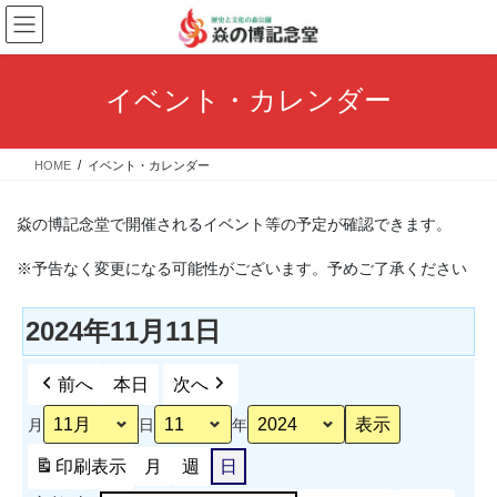
コ
ナ
ン
ビ
テ
ゲ
ン
ー
イベント・カレンダー
ツ
シ
へ
ョ
ス
ン
HOME
イベント・カレンダー
キ
に
ッ
移
プ
動
焱の博記念堂で開催されるイベント等の予定が確認できます。
※予告なく変更になる可能性がございます。予めご了承ください
2024年11月11日
前へ
本日
次へ
月
日
年
印刷
表示
月
週
日