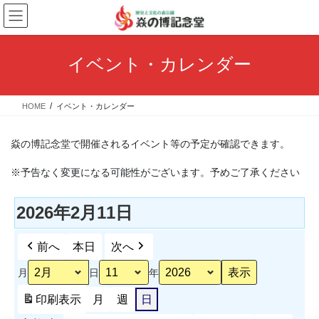
コ
ナ
ン
ビ
テ
ゲ
ン
ー
イベント・カレンダー
ツ
シ
へ
ョ
ス
ン
HOME
イベント・カレンダー
キ
に
ッ
移
プ
動
焱の博記念堂で開催されるイベント等の予定が確認できます。
※予告なく変更になる可能性がございます。予めご了承ください
2026年2月11日
前へ
本日
次へ
月
日
年
印刷
表示
月
週
日