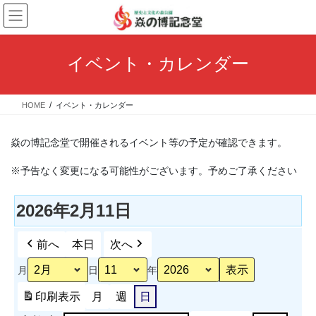
コ
ナ
ン
ビ
テ
ゲ
ン
ー
イベント・カレンダー
ツ
シ
へ
ョ
ス
ン
HOME
イベント・カレンダー
キ
に
ッ
移
プ
動
焱の博記念堂で開催されるイベント等の予定が確認できます。
※予告なく変更になる可能性がございます。予めご了承ください
2026年2月11日
前へ
本日
次へ
月
日
年
印刷
表示
月
週
日