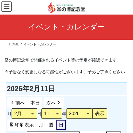
コ
ナ
ン
ビ
テ
ゲ
ン
ー
イベント・カレンダー
ツ
シ
へ
ョ
ス
ン
HOME
イベント・カレンダー
キ
に
ッ
移
プ
動
焱の博記念堂で開催されるイベント等の予定が確認できます。
※予告なく変更になる可能性がございます。予めご了承ください
2026年2月11日
前へ
本日
次へ
月
日
年
印刷
表示
月
週
日