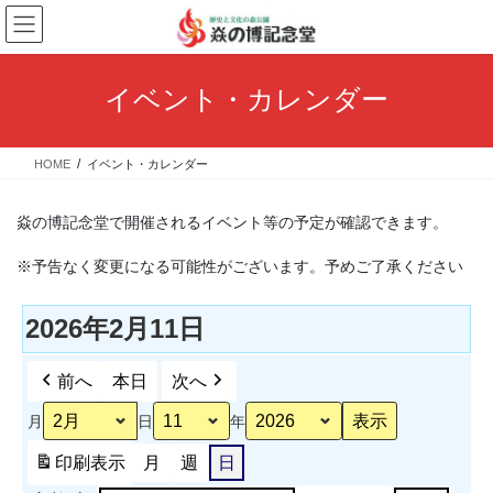
コ
ナ
ン
ビ
テ
ゲ
ン
ー
イベント・カレンダー
ツ
シ
へ
ョ
ス
ン
HOME
イベント・カレンダー
キ
に
ッ
移
プ
動
焱の博記念堂で開催されるイベント等の予定が確認できます。
※予告なく変更になる可能性がございます。予めご了承ください
2026年2月11日
前へ
本日
次へ
月
日
年
印刷
表示
月
週
日