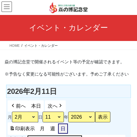
コ
ナ
ン
ビ
テ
ゲ
ン
ー
イベント・カレンダー
ツ
シ
へ
ョ
ス
ン
HOME
イベント・カレンダー
キ
に
ッ
移
プ
動
焱の博記念堂で開催されるイベント等の予定が確認できます。
※予告なく変更になる可能性がございます。予めご了承ください
2026年2月11日
前へ
本日
次へ
月
日
年
印刷
表示
月
週
日