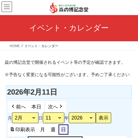
コ
ナ
ン
ビ
テ
ゲ
ン
ー
イベント・カレンダー
ツ
シ
へ
ョ
ス
ン
HOME
イベント・カレンダー
キ
に
ッ
移
プ
動
焱の博記念堂で開催されるイベント等の予定が確認できます。
※予告なく変更になる可能性がございます。予めご了承ください
2026年2月11日
前へ
本日
次へ
月
日
年
印刷
表示
月
週
日