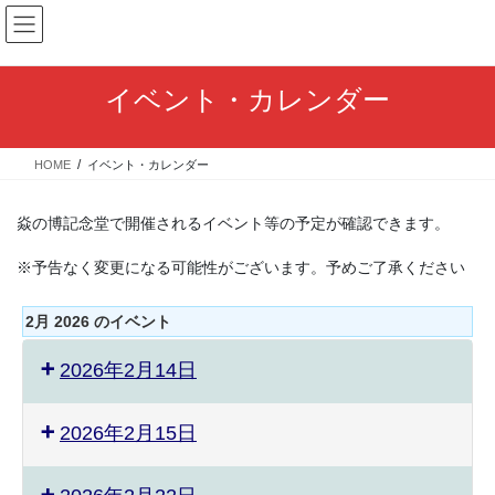
コ
ナ
ン
ビ
テ
ゲ
ン
ー
イベント・カレンダー
ツ
シ
へ
ョ
ス
ン
HOME
イベント・カレンダー
キ
に
ッ
移
プ
動
焱の博記念堂で開催されるイベント等の予定が確認できます。
※予告なく変更になる可能性がございます。予めご了承ください
2月 2026 のイベント
2026年2月14日
2026年2月15日