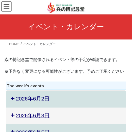
コ
ナ
ン
ビ
テ
ゲ
ン
ー
イベント・カレンダー
ツ
シ
へ
ョ
ス
ン
HOME
イベント・カレンダー
キ
に
ッ
移
プ
動
焱の博記念堂で開催されるイベント等の予定が確認できます。
※予告なく変更になる可能性がございます。予めご了承ください
The week's events
2026年6月2日
2026年6月3日