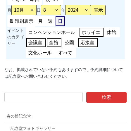
ツ
月
日
年
大
会
印刷
表示
月
週
日
（ウ
イベント
ェ
コンベンションホール
ホワイエ
休館
のカテゴ
イ
会議室
全館
公園
応接室
リー
ト
リ
文化ホール
すべて
フ
テ
なお、掲載されていない予約もありますので、予約詳細について
ィ
は記念堂へお問い合わせください。
ン
グ
競
技）
炎の博記念堂
記念堂フォトギャラリー