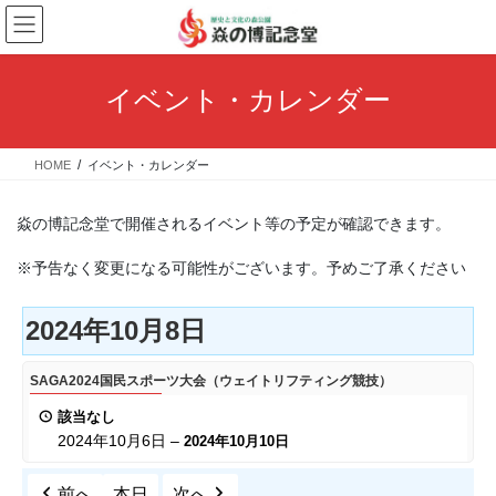
コ
ナ
ン
ビ
テ
ゲ
ン
ー
イベント・カレンダー
ツ
シ
へ
ョ
ス
ン
HOME
イベント・カレンダー
キ
に
ッ
移
プ
動
焱の博記念堂で開催されるイベント等の予定が確認できます。
※予告なく変更になる可能性がございます。予めご了承ください
2024年10月8日
SAGA2024
SAGA2024国民スポーツ大会（ウェイトリフティング競技）
国
該当なし
民
2024年10月6日
–
2024年10月10日
ス
ポ
前へ
本日
次へ
ー