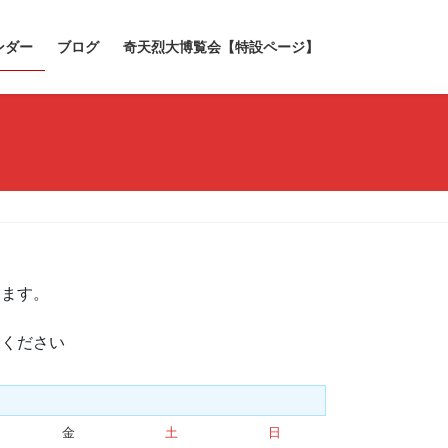
ンダー
ブログ
奇天烈大博覧会【特設ページ】
きます。
承ください
金
金
土
土
日
日