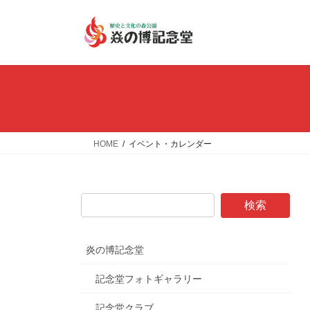
コ
ナ
ン
ビ
テ
ゲ
ン
ー
ツ
シ
へ
ョ
ス
ン
キ
に
ッ
移
HOME
イベント・カレンダー
プ
動
炎の博記念堂
記念堂フォトギャラリー
記念堂クラブ