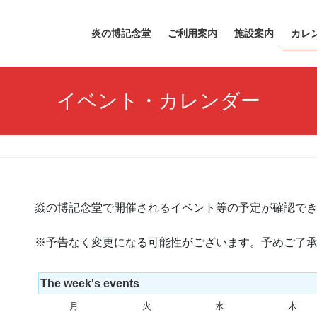
炎の博記念堂
ご利用案内
施設案内
カレ
イベント・カレンダー
焱の博記念堂で開催されるイベント等の予定が確認で
※予告なく変更になる可能性がございます。予めご了
The week's events
月
月
火
火
水
水
木
木