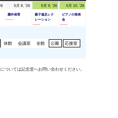
曜
曜
曜
2026
2026
(1
2026
(1
2026
(1
26
5月 8, '26
5月 9, '26
5月 10, '26
日
日
日
年
年
件
年
件
年
件
園外保育
親子遠足レク
ピアノの発表
5
5
の
5
の
5
の
レーション
会
月
月
イ
月
イ
月
イ
7
8
ベ
9
ベ
10
ベ
日
日
ン
日
ン
日
ン
休館
会議室
全館
公園
応接室
ト)
ト)
ト)
細については記念堂へお問い合わせください。