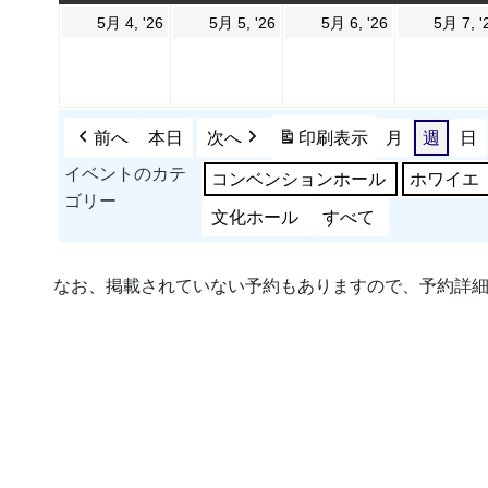
曜
曜
曜
曜
2026
2026
2026
5月 4, '26
5月 5, '26
5月 6, '26
5月 7, '
日
日
日
日
年
年
年
5
5
5
月
月
月
4
5
6
前へ
本日
次へ
印刷
表示
月
週
日
日
日
日
イベントのカテ
コンベンションホール
ホワイエ
ゴリー
文化ホール
すべて
なお、掲載されていない予約もありますので、予約詳