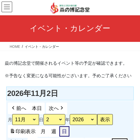
コ
ナ
ン
ビ
テ
ゲ
ン
ー
イベント・カレンダー
ツ
シ
へ
ョ
ス
ン
HOME
イベント・カレンダー
キ
に
ッ
移
プ
動
焱の博記念堂で開催されるイベント等の予定が確認できます。
※予告なく変更になる可能性がございます。予めご了承ください
2026年11月2日
前へ
本日
次へ
月
日
年
印刷
表示
月
週
日