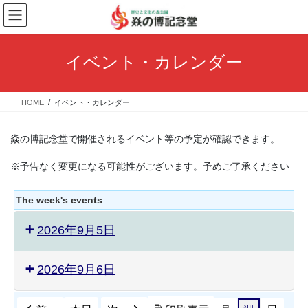
コ
ナ
ン
ビ
テ
ゲ
ン
ー
イベント・カレンダー
ツ
シ
へ
ョ
ス
ン
HOME
イベント・カレンダー
キ
に
ッ
移
プ
動
焱の博記念堂で開催されるイベント等の予定が確認できます。
※予告なく変更になる可能性がございます。予めご了承ください
The week's events
2026年9月5日
2026年9月6日