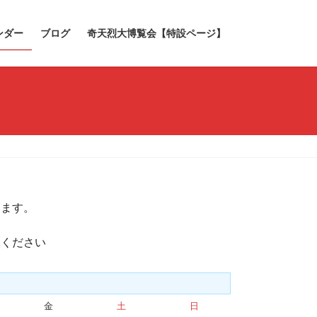
ンダー
ブログ
奇天烈大博覧会【特設ページ】
きます。
承ください
金
金
土
土
日
日