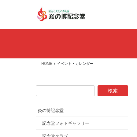
コ
ナ
ン
ビ
テ
ゲ
ン
ー
ツ
シ
へ
ョ
ス
ン
キ
に
ッ
移
HOME
イベント・カレンダー
プ
動
炎の博記念堂
記念堂フォトギャラリー
記念堂クラブ