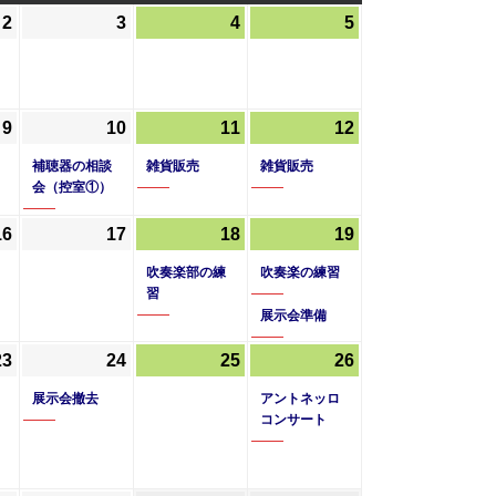
曜
曜
曜
2
2026
3
2026
4
2026
5
2026
日
日
日
年
年
年
年
7
7
7
7
月
月
月
月
9
2026
10
2026
(1
11
2026
(1
12
2026
(1
2
3
4
5
年
年
件
年
件
年
件
日
日
日
日
補聴器の相談
雑貨販売
雑貨販売
7
7
の
7
の
7
の
会（控室①）
月
月
イ
月
イ
月
イ
16
2026
17
2026
18
2026
(1
19
2026
(2
9
10
ベ
11
ベ
12
ベ
年
年
年
件
年
件
日
日
ン
日
ン
日
ン
吹奏楽部の練
吹奏楽の練習
7
7
7
の
7
の
ト)
ト)
ト)
習
月
月
月
イ
展示会準備
月
イ
16
17
18
ベ
19
ベ
23
2026
(2
24
2026
(1
25
2026
26
2026
(1
日
日
日
ン
日
ン
年
件
年
件
年
年
件
展示会撤去
ト)
アントネッロ
ト)
7
の
7
の
7
7
の
コンサート
月
イ
月
イ
月
月
イ
23
ベ
24
ベ
25
26
ベ