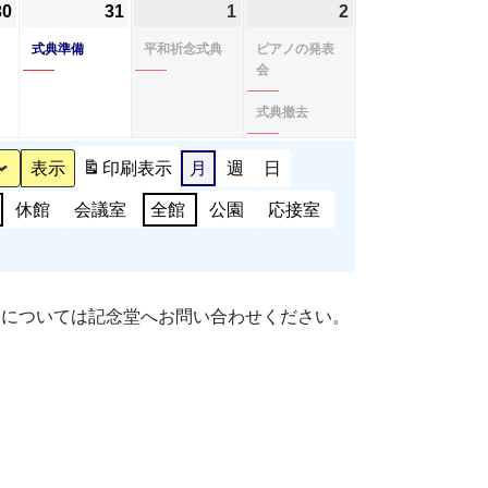
日
ン
日
ン
日
日
ン
30
2026
(1
31
2026
(1
1
2026
(1
2
2026
(2
ト)
ト)
ト)
年
件
年
件
年
件
年
件
式典準備
平和祈念式典
ピアノの発表
7
の
7
の
8
の
8
の
会
月
イ
月
イ
月
イ
月
イ
式典撤去
30
ベ
31
ベ
1
ベ
2
ベ
日
ン
日
ン
日
ン
日
ン
印刷
表示
月
週
日
ト)
ト)
ト)
ト)
休館
会議室
全館
公園
応接室
細については記念堂へお問い合わせください。