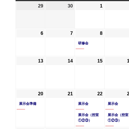
曜
曜
曜
曜
29
2026
30
2026
1
2026
日
日
日
日
年
年
年
6
6
7
月
月
月
6
2026
7
2026
8
2026
(1
29
30
1
年
年
年
件
日
日
日
研修会
7
7
7
の
月
月
月
イ
13
2026
14
2026
15
2026
6
7
8
ベ
年
年
年
日
日
日
ン
7
7
7
ト)
月
月
月
13
14
15
20
2026
(1
21
2026
22
2026
(2
日
日
日
年
件
年
年
件
展示会準備
展示会
展示会
7
の
7
7
の
月
イ
月
展示会（控室
月
イ
展示会（控室
①②③）
①②③）
20
ベ
21
22
ベ