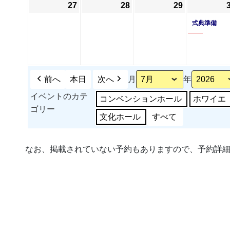
日
ン
日
日
ン
27
2026
28
2026
29
2026
ト)
ト)
年
年
年
式典準備
7
7
7
月
月
月
27
28
29
日
日
日
前へ
本日
次へ
月
年
イベントのカテ
コンベンションホール
ホワイエ
ゴリー
文化ホール
すべて
なお、掲載されていない予約もありますので、予約詳